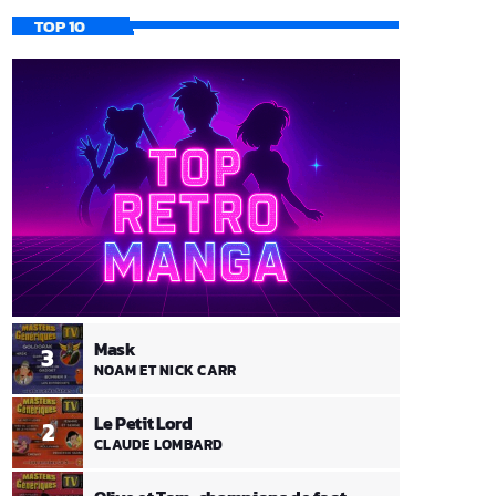
TOP 10
Mask
3
NOAM ET NICK CARR
Le Petit Lord
2
CLAUDE LOMBARD