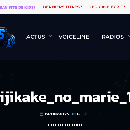
SITE DE KIDSUNE
WARÉTRO
ORANGE ROAD QUI PASS
DERNIERS TITRES !
DÉDICACE ÉCRIT !
ACTUS
VOICELINE
RADIOS
ijikake_no_marie_
19/08/2025
6
today