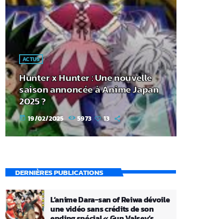
ACTUS
Hunter x Hunter : Une nouvelle
saison annoncée à Anime Japan
2025 ?
19/02/2025
5973
13
today
DERNIÈRES PUBLICATIONS
L’anime Dara-san of Reiwa dévoile
une vidéo sans crédits de son
ending spécial « Gun Valsey’s