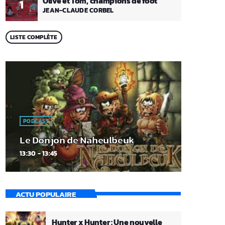
Olive et Tom, champions de foot
1
JEAN-CLAUDE CORBEL
LISTE COMPLÈTE
PODCAST
Le Donjon de Naheulbeuk
13:30 - 13:45
ACTU POPULAIRE
Hunter x Hunter : Une nouvelle