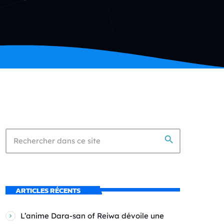
search
ARTICLES RÉCENTS
L’anime Dara-san of Reiwa dévoile une