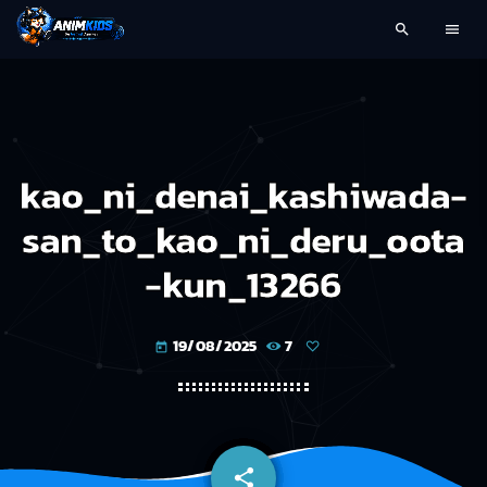
search
menu
kao_ni_denai_kashiwada-
san_to_kao_ni_deru_oota
-kun_13266
19/08/2025
7
today
share
email