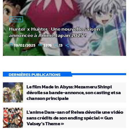
ACTUS
Hunter x Hunter : Une nouvelle saison
annoncée à Anime Japan 2025 ?
today
19/02/2025
5976
13
DERNIÈRES PUBLICATIONS
Le film Made in Abyss: Mezameru Shinpi
dévoile sa bande-annonce, son casting et sa
chanson principale
L’anime Dara-san of Reiwa dévoile une vidéo
sans crédits de son ending spécial « Gun
Valsey’s Theme »