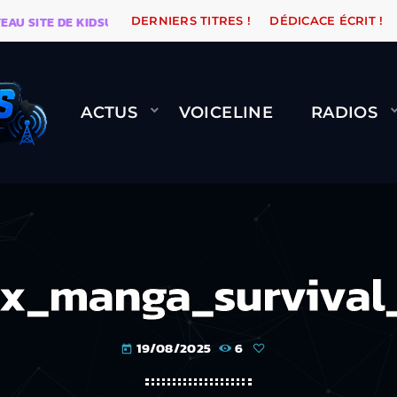
SITE DE KIDSUNE
WARÉTRO
ORANGE ROAD QUI PAS
DERNIERS TITRES !
DÉDICACE ÉCRIT !
ACTUS
VOICELINE
RADIOS
x_manga_survival
19/08/2025
6
today