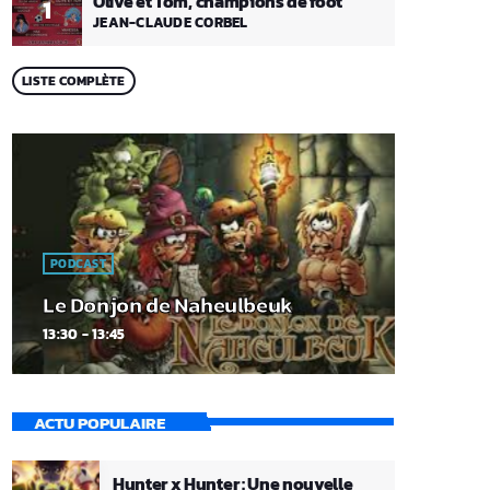
Olive et Tom, champions de foot
1
JEAN-CLAUDE CORBEL
LISTE COMPLÈTE
PODCAST
Le Donjon de Naheulbeuk
13:30 - 13:45
ACTU POPULAIRE
Hunter x Hunter : Une nouvelle