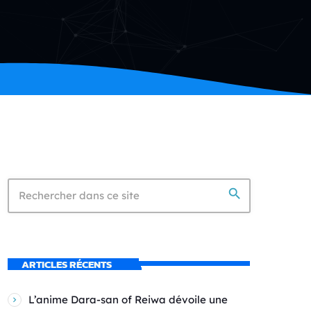
search
ARTICLES RÉCENTS
L’anime Dara-san of Reiwa dévoile une