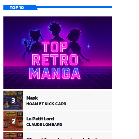
TOP 10
Mask
3
NOAM ET NICK CARR
Le Petit Lord
2
CLAUDE LOMBARD