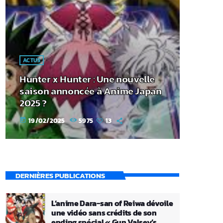
ACTUS
Hunter x Hunter : Une nouvelle
saison annoncée à Anime Japan
2025 ?
19/02/2025
5975
13
today
DERNIÈRES PUBLICATIONS
L’anime Dara-san of Reiwa dévoile
une vidéo sans crédits de son
ending spécial « Gun Valsey’s