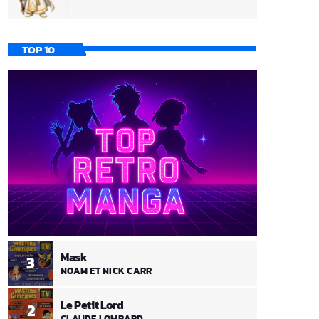
TOP 10
Mask
3
NOAM ET NICK CARR
Le Petit Lord
2
CLAUDE LOMBARD