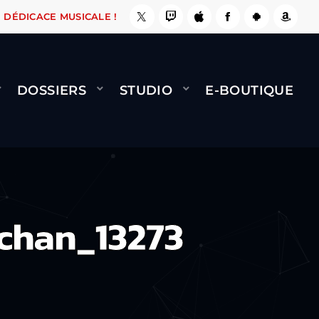
ÇA LE FAIT !
NAMI
BERNARD MINET - FLY (G
DÉDICACE MUSICALE !
DOSSIERS
STUDIO
E-BOUTIQUE
chan_13273