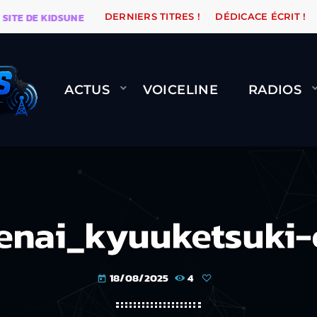
E DE KIDSUNE
WARÉTRO
ORANGE ROAD QUI PASSE, 
DERNIERS TITRES !
DÉDICACE ÉCRIT !
ACTUS
VOICELINE
RADIOS
enai_kyuuketsuki-
18/08/2025
4
today