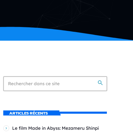
search
ARTICLES RÉCENTS
Le film Made in Abyss: Mezameru Shinpi