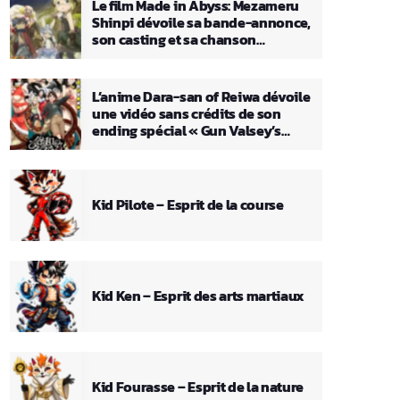
Le film Made in Abyss: Mezameru
Shinpi dévoile sa bande-annonce,
son casting et sa chanson
principale
L’anime Dara-san of Reiwa dévoile
une vidéo sans crédits de son
ending spécial « Gun Valsey’s
Theme »
Kid Pilote – Esprit de la course
Kid Ken – Esprit des arts martiaux
Kid Fourasse – Esprit de la nature