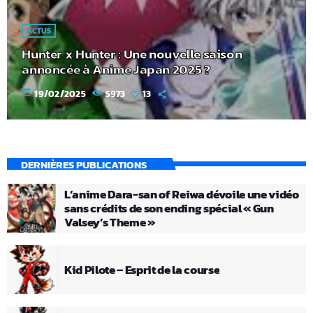
ACTUS
Hunter x Hunter : Une nouvelle saison
annoncée à Anime Japan 2025 ?
today
19/02/2025
5973
13
DERNIÈRES PUBLICATIONS
L’anime Dara-san of Reiwa dévoile une vidéo
sans crédits de son ending spécial « Gun
Valsey’s Theme »
Kid Pilote – Esprit de la course