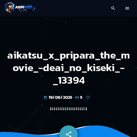
search
menu
aikatsu_x_pripara_the_m
ovie_-deai_no_kiseki_-
_13394
19/08/2025
5
today
share
email