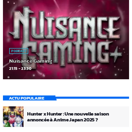
PODCAST
Nuisance Gaming
21:15 - 23:30
ACTU POPULAIRE
Hunter x Hunter : Une nouvelle saison
annoncée à Anime Japan 2025 ?