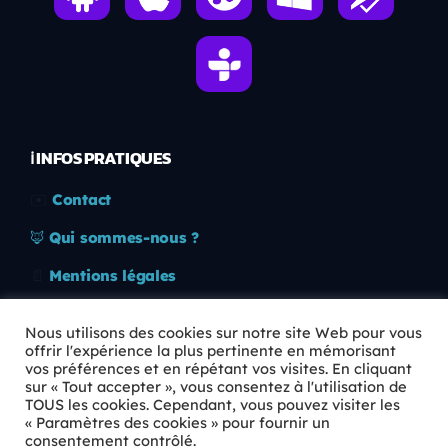
ℹ️ INFOS PRATIQUES
✉️
Contact
🦊
Qui sommes-nous ?
📄
Mentions légales
🔒
Confidentialité
Nous utilisons des cookies sur notre site Web pour vous
offrir l'expérience la plus pertinente en mémorisant
🛡️
RGPD
vos préférences et en répétant vos visites. En cliquant
sur « Tout accepter », vous consentez à l'utilisation de
Copyright © 2026 Animkids. Tous droits réservés.
TOUS les cookies. Cependant, vous pouvez visiter les
« Paramètres des cookies » pour fournir un
consentement contrôlé.