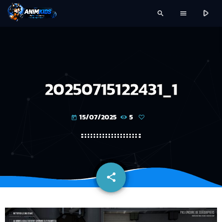
play_arrow
search
menu
20250715122431_1
15/07/2025
5
today
share
email