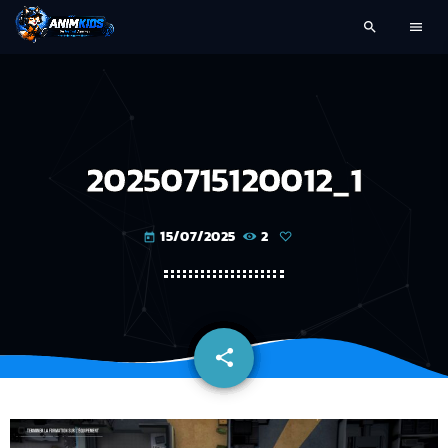
search
menu
20250715120012_1
15/07/2025
2
today
share
email