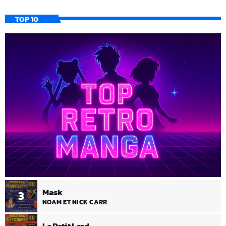
TOP 10
Mask
3
NOAM ET NICK CARR