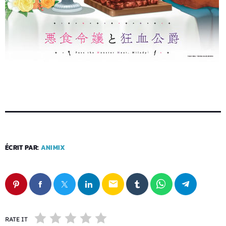
ÉCRIT PAR:
ANIMIX
email
RATE IT