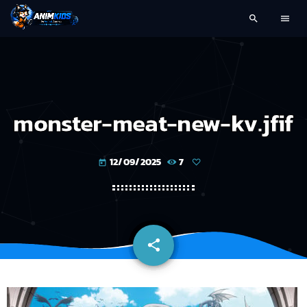
search
menu
monster-meat-new-kv.jfif
12/09/2025
7
today
share
email