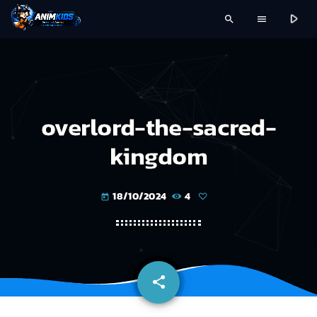
play_arrow
search
menu
overlord-the-sacred-
kingdom
18/10/2024
4
today
share
email