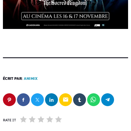
ÉCRIT PAR:
ANIMIX
email
RATE IT