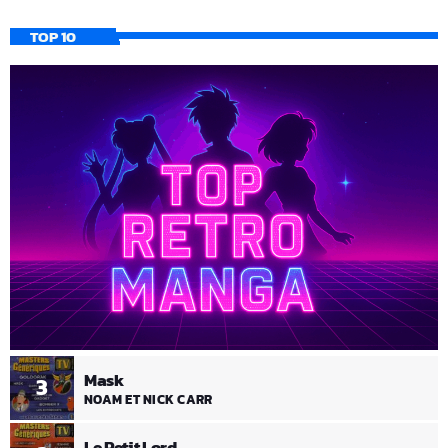
TOP 10
Mask
3
NOAM ET NICK CARR
Le Petit Lord