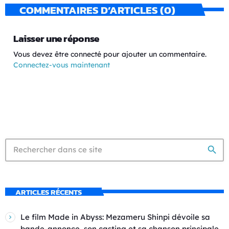
COMMENTAIRES D’ARTICLES (0)
Laisser une réponse
Vous devez être connecté pour ajouter un commentaire.
Connectez-vous maintenant
search
ARTICLES RÉCENTS
Le film Made in Abyss: Mezameru Shinpi dévoile sa
bande-annonce, son casting et sa chanson principale