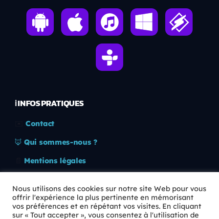
ℹ️ INFOS PRATIQUES
✉️
Contact
🦊
Qui sommes-nous ?
📄
Mentions légales
🔒
Confidentialité
Nous utilisons des cookies sur notre site Web pour vous
offrir l'expérience la plus pertinente en mémorisant
🛡️
RGPD
vos préférences et en répétant vos visites. En cliquant
sur « Tout accepter », vous consentez à l'utilisation de
Copyright © 2026 Animkids. Tous droits réservés.