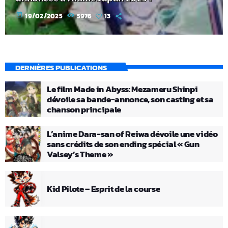
today
19/02/2025
5976
13
DERNIÈRES PUBLICATIONS
Le film Made in Abyss: Mezameru Shinpi
dévoile sa bande-annonce, son casting et sa
chanson principale
L’anime Dara-san of Reiwa dévoile une vidéo
sans crédits de son ending spécial « Gun
Valsey’s Theme »
Kid Pilote – Esprit de la course