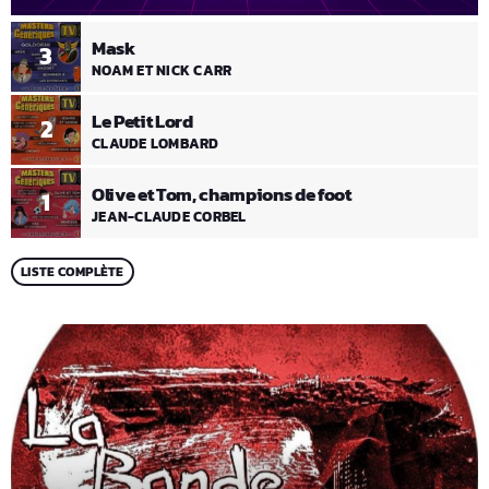
Mask
3
NOAM ET NICK CARR
Le Petit Lord
2
CLAUDE LOMBARD
Olive et Tom, champions de foot
1
JEAN-CLAUDE CORBEL
LISTE COMPLÈTE