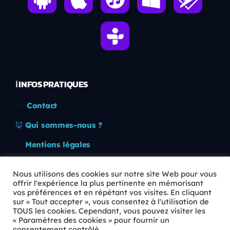
ℹ️ INFOS PRATIQUES
✉️
Contact
🦊
Qui sommes-nous ?
📄
Mentions légales
🔒
Confidentialité
Nous utilisons des cookies sur notre site Web pour vous
offrir l'expérience la plus pertinente en mémorisant
🛡️
RGPD
vos préférences et en répétant vos visites. En cliquant
sur « Tout accepter », vous consentez à l'utilisation de
Copyright © 2026 Animkids. Tous droits réservés.
TOUS les cookies. Cependant, vous pouvez visiter les
« Paramètres des cookies » pour fournir un
consentement contrôlé.