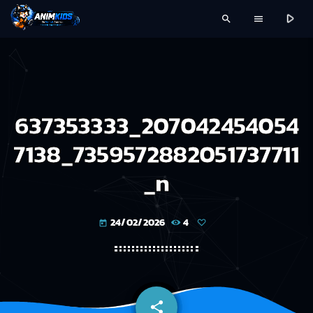
play_arrow
search
menu
637353333_207042454054
7138_7359572882051737711
_n
24/02/2026
4
today
share
email