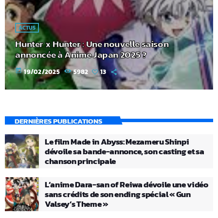
ACTUS
Hunter x Hunter : Une nouvelle saison
annoncée à Anime Japan 2025 ?
today
19/02/2025
5982
13
DERNIÈRES PUBLICATIONS
Le film Made in Abyss: Mezameru Shinpi
dévoile sa bande-annonce, son casting et sa
chanson principale
L’anime Dara-san of Reiwa dévoile une vidéo
sans crédits de son ending spécial « Gun
Valsey’s Theme »