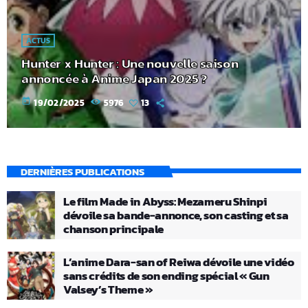
ACTUS
Hunter x Hunter : Une nouvelle saison
annoncée à Anime Japan 2025 ?
today
19/02/2025
5976
13
DERNIÈRES PUBLICATIONS
Le film Made in Abyss: Mezameru Shinpi
dévoile sa bande-annonce, son casting et sa
chanson principale
L’anime Dara-san of Reiwa dévoile une vidéo
sans crédits de son ending spécial « Gun
Valsey’s Theme »