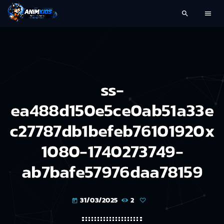
search
menu
ss-
ea488d150e5ce0ab51a33e
c27787db1befeb76101920x
1080-1740273749-
ab7bafe57976daa78159
31/03/2025
2
today