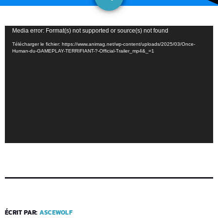
L
Media error: Format(s) not supported or source(s) not found
e
Télécharger le fichier: https://www.animag.net/wp-content/uploads/2025/03/Once-
Human-du-GAMEPLAY-TERRIFIANT-?-Official-Trailer_mp4&_=1
c
t
e
u
r
v
i
d
é
o
ÉCRIT PAR:
ASCEWOLF