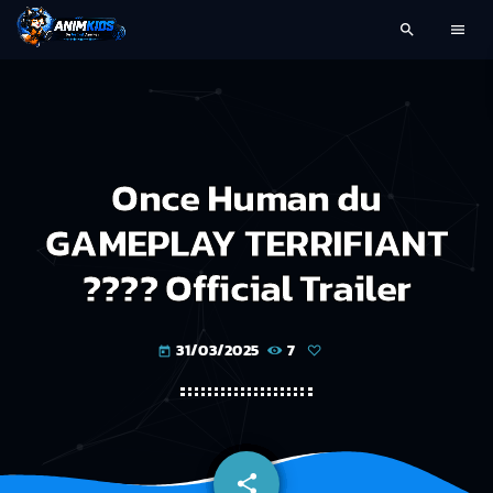
search
menu
Once Human du
GAMEPLAY TERRIFIANT
???? Official Trailer
31/03/2025
7
today
share
email