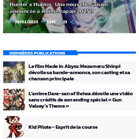
Hunter x Hunter : Une nouvelle saison
annoncée à Anime Japan 2025 ?
today
19/02/2025
5981
13
DERNIÈRES PUBLICATIONS
Le film Made in Abyss: Mezameru Shinpi
dévoile sa bande-annonce, son casting et sa
chanson principale
L’anime Dara-san of Reiwa dévoile une vidéo
sans crédits de son ending spécial « Gun
Valsey’s Theme »
Kid Pilote – Esprit de la course