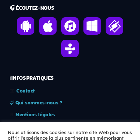
🎧 ÉCOUTEZ-NOUS
ℹ️ INFOS PRATIQUES
✉️
Contact
🦊
Qui sommes-nous ?
📄
Mentions légales
🔒
Confidentialité
Nous utilisons des cookies sur notre site Web pour vous
offrir l'expérience la plus pertinente en mémorisant
🛡️
RGPD