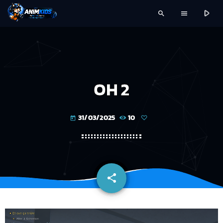
play_arrow
search
menu
OH 2
31/03/2025
10
today
share
email