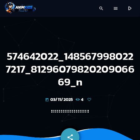
play_arrow
search
menu
574642022_148567998022
7217_81296079820209066
69_n
03/11/2025
4
today
share
email