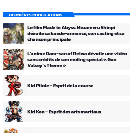
DERNIÈRES PUBLICATIONS
Le film Made in Abyss: Mezameru Shinpi
dévoile sa bande-annonce, son casting et sa
chanson principale
L’anime Dara-san of Reiwa dévoile une vidéo
sans crédits de son ending spécial « Gun
Valsey’s Theme »
Kid Pilote – Esprit de la course
Kid Ken – Esprit des arts martiaux