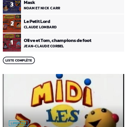
Mask
3
NOAM ET NICK CARR
Le Petit Lord
2
CLAUDE LOMBARD
Olive et Tom, champions de foot
1
JEAN-CLAUDE CORBEL
LISTE COMPLÈTE
LIFESTYLE