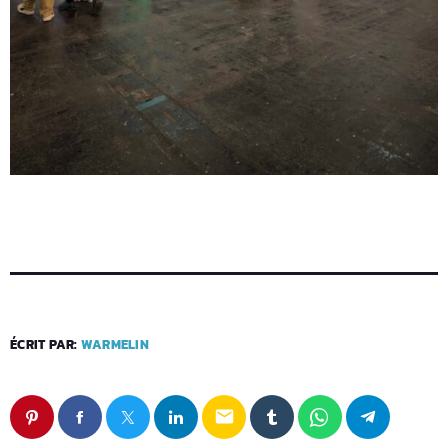
ÉCRIT PAR:
WARMELIN
email