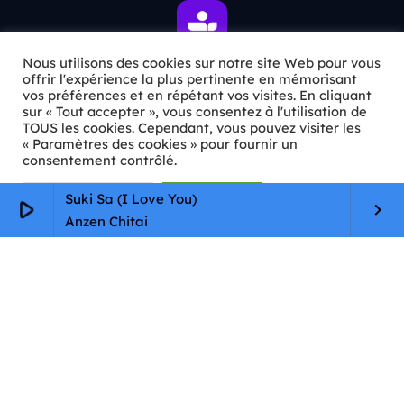
Nous utilisons des cookies sur notre site Web pour vous
offrir l'expérience la plus pertinente en mémorisant
vos préférences et en répétant vos visites. En cliquant
ℹ️ INFOS PRATIQUES
sur « Tout accepter », vous consentez à l'utilisation de
TOUS les cookies. Cependant, vous pouvez visiter les
« Paramètres des cookies » pour fournir un
✉️
Contact
consentement contrôlé.
🦊
Qui sommes-nous ?
Paramètres Cookie
Tout accepter
Suki Sa (I Love You)
play_arrow
keyboard_arrow_right
📄
Mentions légales
Anzen Chitai
🔒
Confidentialité
🛡️
RGPD
Copyright © 2026 Animkids. Tous droits réservés.