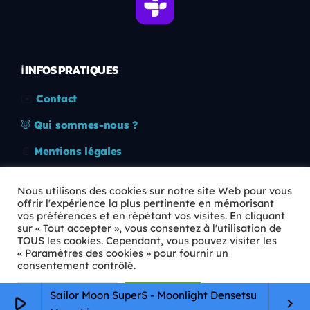
ℹ️ INFOS PRATIQUES
✉️
Contact
🦊
Qui sommes-nous ?
📄
Mentions légales
🔒
Confidentialité
Nous utilisons des cookies sur notre site Web pour vous
offrir l'expérience la plus pertinente en mémorisant
🛡️
RGPD
vos préférences et en répétant vos visites. En cliquant
sur « Tout accepter », vous consentez à l'utilisation de
Copyright © 2026 Animkids. Tous droits réservés.
TOUS les cookies. Cependant, vous pouvez visiter les
« Paramètres des cookies » pour fournir un
consentement contrôlé.
Paramètres Cookie
Tout accepter
Sailor Moon SuperS - Moonlight Densetsu
play_arrow
keyboard_arrow_right