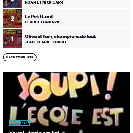
NOAM ET NICK CARR
Le Petit Lord
2
CLAUDE LOMBARD
Olive et Tom, champions de foot
1
JEAN-CLAUDE CORBEL
LISTE COMPLÈTE
LIFESTYLE
Youpi l’école est fini