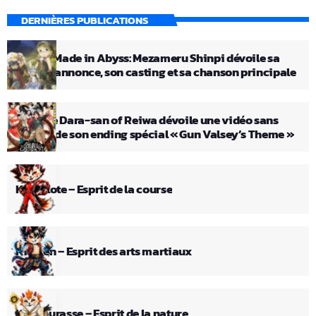
DERNIÈRES PUBLICATIONS
Le film Made in Abyss: Mezameru Shinpi dévoile sa
bande-annonce, son casting et sa chanson principale
L’anime Dara-san of Reiwa dévoile une vidéo sans
crédits de son ending spécial « Gun Valsey’s Theme »
Kid Pilote – Esprit de la course
Kid Ken – Esprit des arts martiaux
Kid Fourasse – Esprit de la nature