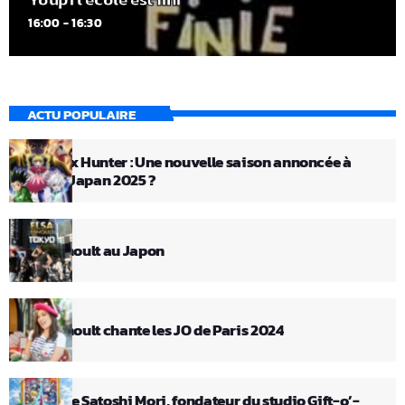
16:00 - 16:30
ACTU POPULAIRE
Hunter x Hunter : Une nouvelle saison annoncée à
Anime Japan 2025 ?
Elsa Esnoult au Japon
Elsa Esnoult chante les JO de Paris 2024
Décès de Satoshi Mori, fondateur du studio Gift-o’-