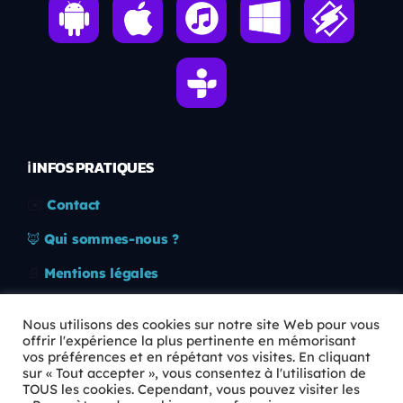
ℹ️ INFOS PRATIQUES
✉️
Contact
🦊
Qui sommes-nous ?
📄
Mentions légales
🔒
Confidentialité
Nous utilisons des cookies sur notre site Web pour vous
offrir l'expérience la plus pertinente en mémorisant
🛡️
RGPD
vos préférences et en répétant vos visites. En cliquant
sur « Tout accepter », vous consentez à l'utilisation de
Copyright © 2026 Animkids. Tous droits réservés.
TOUS les cookies. Cependant, vous pouvez visiter les