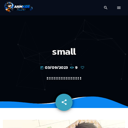
search
menu
small
03/09/2023
9
today
share
email