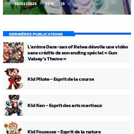
today
19/02/2025
5973
13
DERNIÈRES PUBLICATIONS
L’anime Dara-san of Reiwa dévoile une vidéo
sans crédits de son ending spécial « Gun
Valsey’s Theme »
Kid Pilote – Esprit de la course
Kid Ken – Esprit des arts martiaux
Kid Fourasse – Esprit de la nature