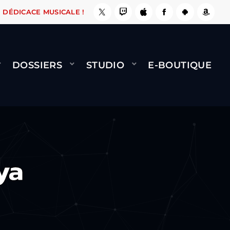
E, ÇA LE FAIT !
NAMI
BERNARD MINET - FLY
DÉDICACE MUSICALE !
DOSSIERS
STUDIO
E-BOUTIQUE
ya