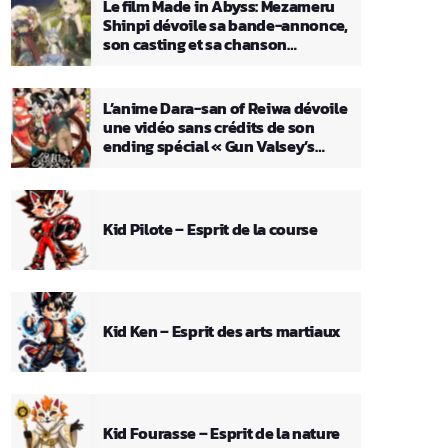
Le film Made in Abyss: Mezameru
Shinpi dévoile sa bande-annonce,
son casting et sa chanson
principale
L’anime Dara-san of Reiwa dévoile
une vidéo sans crédits de son
ending spécial « Gun Valsey’s
Theme »
Kid Pilote – Esprit de la course
Kid Ken – Esprit des arts martiaux
Kid Fourasse – Esprit de la nature