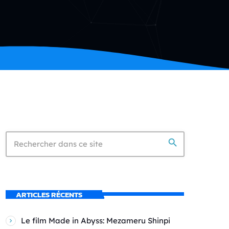
search
ARTICLES RÉCENTS
Le film Made in Abyss: Mezameru Shinpi