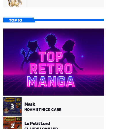
TOP 10
Mask
3
NOAM ET NICK CARR
Le Petit Lord
2
CLAUDE LOMBARD