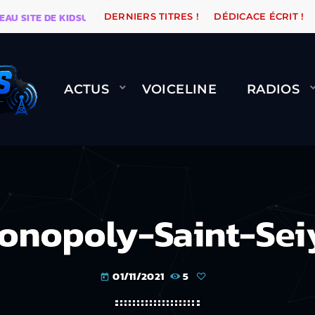
ITE DE KIDSUNE
WARÉTRO
ORANGE ROAD QUI PASS
DERNIERS TITRES !
DÉDICACE ÉCRIT !
ACTUS
VOICELINE
RADIOS
onopoly-Saint-Sei
01/11/2021
5
today