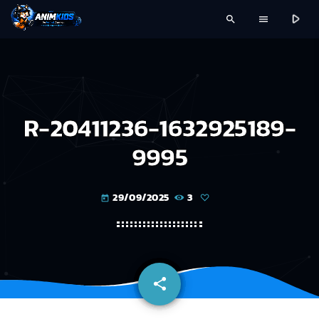
play_arrow
search
menu
R-20411236-1632925189-
9995
29/09/2025
3
today
share
email