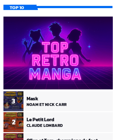
TOP 10
Mask
3
NOAM ET NICK CARR
Le Petit Lord
2
CLAUDE LOMBARD