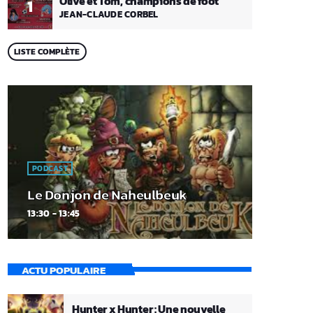
Olive et Tom, champions de foot
1
JEAN-CLAUDE CORBEL
LISTE COMPLÈTE
PODCAST
Le Donjon de Naheulbeuk
13:30 - 13:45
ACTU POPULAIRE
Hunter x Hunter : Une nouvelle