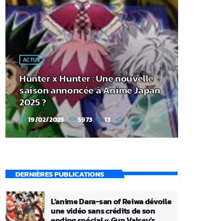
ACTUS
Hunter x Hunter : Une nouvelle
saison annoncée à Anime Japan
2025 ?
19/02/2025
5973
13
today
DERNIÈRES PUBLICATIONS
L’anime Dara-san of Reiwa dévoile
une vidéo sans crédits de son
ending spécial « Gun Valsey’s