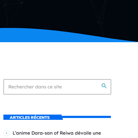
search
ARTICLES RÉCENTS
L’anime Dara-san of Reiwa dévoile une