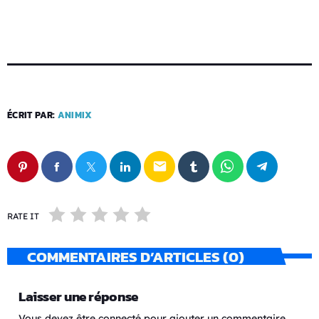
ÉCRIT PAR:
ANIMIX
email
RATE IT
COMMENTAIRES D’ARTICLES (0)
Laisser une réponse
Vous devez être connecté pour ajouter un commentaire.