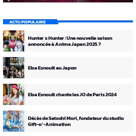
ACTU POPULAIRE
Hunter x Hunter : Une nouvelle saison
annoncée à Anime Japan 2025 ?
Elsa Esnoult au Japon
Elsa Esnoult chante les JO de Paris 2024
Décès de Satoshi Mori, fondateur du studio
Gift-o’-Animation