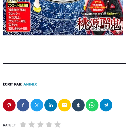
ÉCRIT PAR:
ANIMIX
email
RATE IT