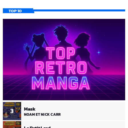
TOP 10
Mask
3
NOAM ET NICK CARR