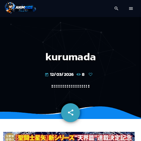
search
menu
kurumada
12/03/2026
8
today
share
email