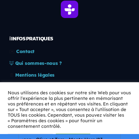
ℹ️ INFOS PRATIQUES
✉️
Contact
🦊
Qui sommes-nous ?
📄
Mentions légales
🔒
Confidentialité
Nous utilisons des cookies sur notre site Web pour vous
offrir l'expérience la plus pertinente en mémorisant
🛡️
RGPD
vos préférences et en répétant vos visites. En cliquant
sur « Tout accepter », vous consentez à l'utilisation de
Copyright © 2026 Animkids. Tous droits réservés.
TOUS les cookies. Cependant, vous pouvez visiter les
« Paramètres des cookies » pour fournir un
consentement contrôlé.
Paramètres Cookie
Tout accepter