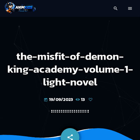
search
menu
the-misfit-of-demon-
king-academy-volume-1-
light-novel
19/09/2023
13
today
share
email