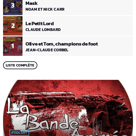
Mask
3
NOAM ET NICK CARR
Le Petit Lord
2
CLAUDE LOMBARD
Olive et Tom, champions de foot
1
JEAN-CLAUDE CORBEL
LISTE COMPLÈTE
PODCAST