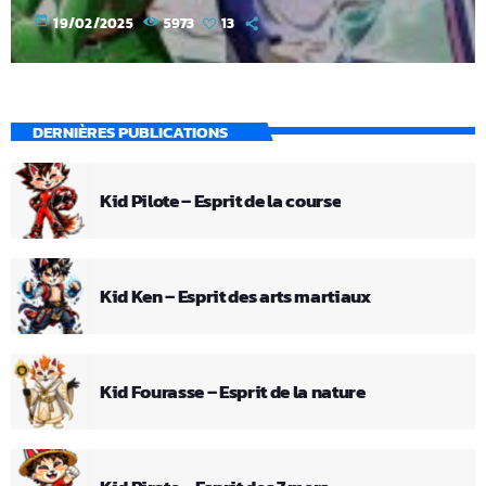
today
19/02/2025
5973
13
DERNIÈRES PUBLICATIONS
Kid Pilote – Esprit de la course
Kid Ken – Esprit des arts martiaux
Kid Fourasse – Esprit de la nature