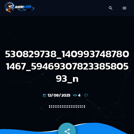
search
menu
530829738_140993748780
1467_59469307823385805
93_n
12/08/2025
4
today
share
email