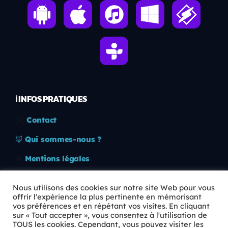
ℹ️ INFOS PRATIQUES
✉️
Contact
🦊
Qui sommes-nous ?
📄
Mentions légales
🔒
Confidentialité
Nous utilisons des cookies sur notre site Web pour vous
offrir l'expérience la plus pertinente en mémorisant
🛡️
RGPD
vos préférences et en répétant vos visites. En cliquant
sur « Tout accepter », vous consentez à l'utilisation de
Copyright © 2026 Animkids. Tous droits réservés.
TOUS les cookies. Cependant, vous pouvez visiter les