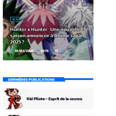
ACTUS
Hunter x Hunter : Une nouvelle
saison annoncée à Anime Japan
2025 ?
19/02/2025
5973
13
today
DERNIÈRES PUBLICATIONS
Kid Pilote – Esprit de la course