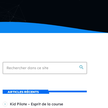
search
ARTICLES RÉCENTS
Kid Pilote – Esprit de la course