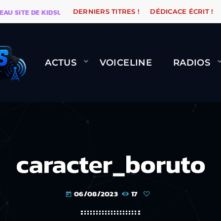
SITE DE KIDSUNE
WARÉTRO
ORANGE ROAD QUI PAS
DERNIERS TITRES !
DÉDICACE ÉCRIT !
ACTUS
VOICELINE
RADIOS
caracter_boruto
06/08/2023
17
today