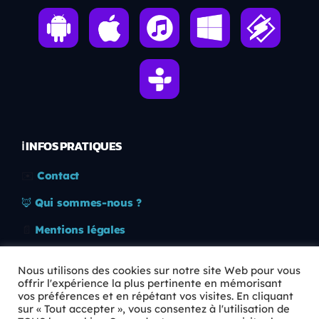
ℹ️ INFOS PRATIQUES
✉️
Contact
🦊
Qui sommes-nous ?
📄
Mentions légales
🔒
Confidentialité
Nous utilisons des cookies sur notre site Web pour vous
offrir l'expérience la plus pertinente en mémorisant
🛡️
RGPD
vos préférences et en répétant vos visites. En cliquant
sur « Tout accepter », vous consentez à l'utilisation de
Copyright © 2026 Animkids. Tous droits réservés.