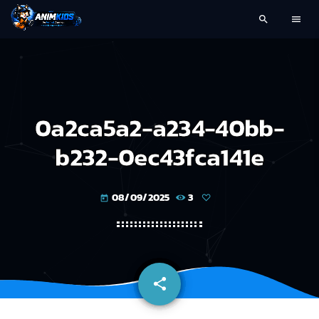
search
menu
0a2ca5a2-a234-40bb-
b232-0ec43fca141e
08/09/2025
3
today
share
email