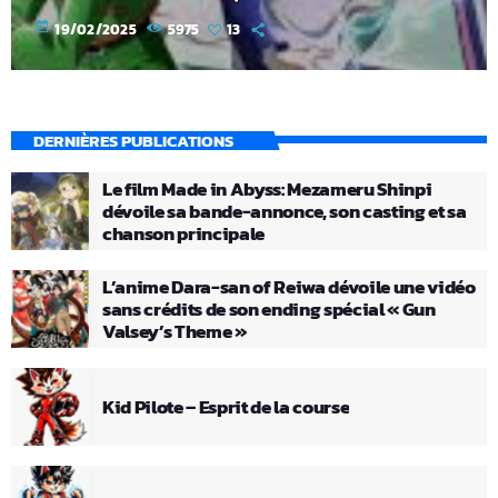
today
19/02/2025
5975
13
DERNIÈRES PUBLICATIONS
Le film Made in Abyss: Mezameru Shinpi
dévoile sa bande-annonce, son casting et sa
chanson principale
L’anime Dara-san of Reiwa dévoile une vidéo
sans crédits de son ending spécial « Gun
Valsey’s Theme »
Kid Pilote – Esprit de la course