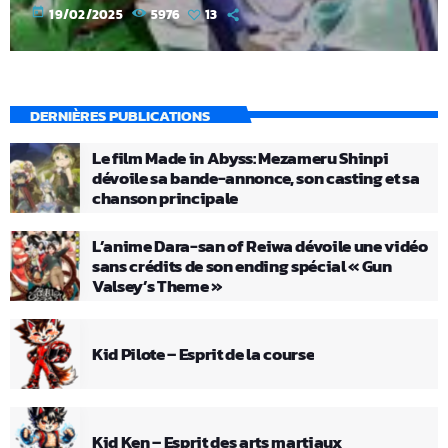
today
19/02/2025
5976
13
DERNIÈRES PUBLICATIONS
Le film Made in Abyss: Mezameru Shinpi
dévoile sa bande-annonce, son casting et sa
chanson principale
L’anime Dara-san of Reiwa dévoile une vidéo
sans crédits de son ending spécial « Gun
Valsey’s Theme »
Kid Pilote – Esprit de la course
Kid Ken – Esprit des arts martiaux