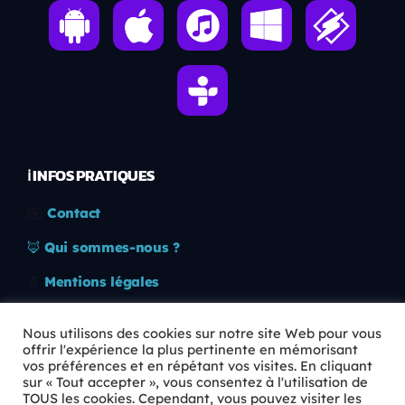
ℹ️ INFOS PRATIQUES
✉️
Contact
🦊
Qui sommes-nous ?
📄
Mentions légales
🔒
Confidentialité
Nous utilisons des cookies sur notre site Web pour vous
offrir l'expérience la plus pertinente en mémorisant
🛡️
RGPD
vos préférences et en répétant vos visites. En cliquant
sur « Tout accepter », vous consentez à l'utilisation de
Copyright © 2026 Animkids. Tous droits réservés.
TOUS les cookies. Cependant, vous pouvez visiter les