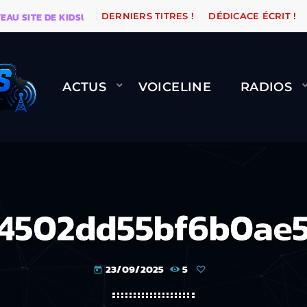
ITE DE KIDSUNE
WARÉTRO
ORANGE ROAD QUI PASSE
DERNIERS TITRES !
DÉDICACE ÉCRIT !
ACTUS
VOICELINE
RADIOS
4502dd55bf6b0ae
23/09/2025
5
today