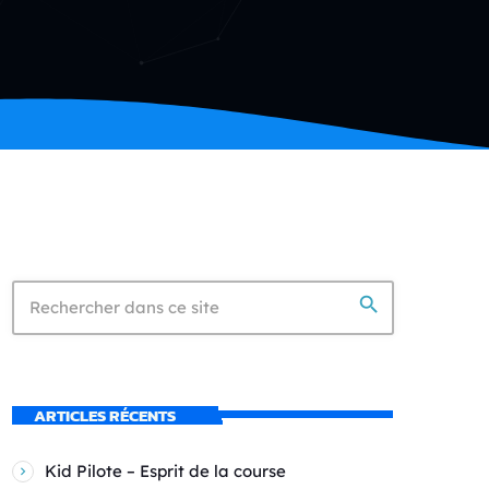
search
ARTICLES RÉCENTS
Kid Pilote – Esprit de la course