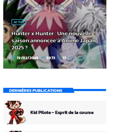
ACTUS
Hunter x Hunter : Une nouvelle
saison annoncée à Anime Japan
2025 ?
19/02/2025
5973
13
today
DERNIÈRES PUBLICATIONS
Kid Pilote – Esprit de la course