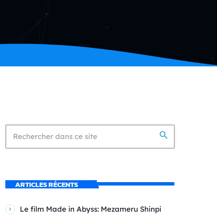
search
ARTICLES RÉCENTS
Le film Made in Abyss: Mezameru Shinpi