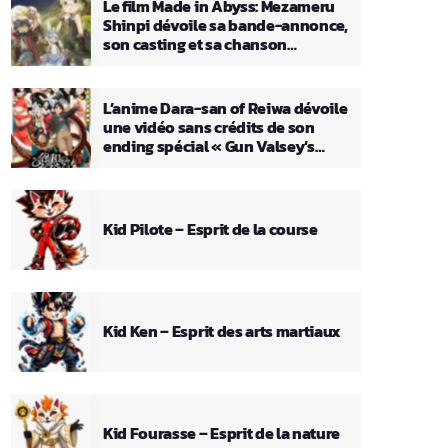
Le film Made in Abyss: Mezameru
Shinpi dévoile sa bande-annonce,
son casting et sa chanson
principale
L’anime Dara-san of Reiwa dévoile
une vidéo sans crédits de son
ending spécial « Gun Valsey’s
Theme »
Kid Pilote – Esprit de la course
Kid Ken – Esprit des arts martiaux
Kid Fourasse – Esprit de la nature