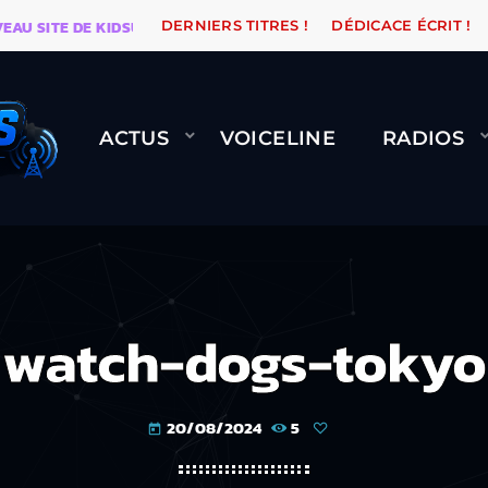
SITE DE KIDSUNE
WARÉTRO
ORANGE ROAD QUI PASS
DERNIERS TITRES !
DÉDICACE ÉCRIT !
ACTUS
VOICELINE
RADIOS
watch-dogs-tokyo
20/08/2024
5
today