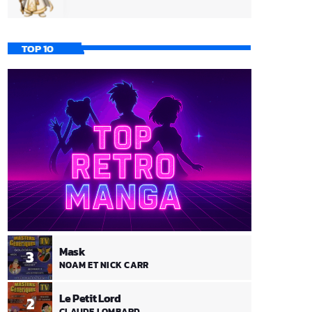
TOP 10
Mask
3
NOAM ET NICK CARR
Le Petit Lord
2
CLAUDE LOMBARD