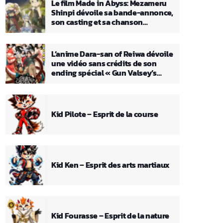
Le film Made in Abyss: Mezameru
Shinpi dévoile sa bande-annonce,
son casting et sa chanson
principale
L’anime Dara-san of Reiwa dévoile
une vidéo sans crédits de son
ending spécial « Gun Valsey’s
Theme »
Kid Pilote – Esprit de la course
Kid Ken – Esprit des arts martiaux
Kid Fourasse – Esprit de la nature