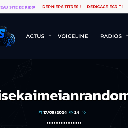
SITE DE KIDSUNE
WARÉTRO
ORANGE ROAD QUI PAS
DERNIERS TITRES !
DÉDICACE ÉCRIT !
ACTUS
VOICELINE
RADIOS
isekaimeianrando
17/05/2024
24
today