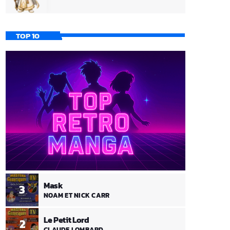
TOP 10
Mask
3
NOAM ET NICK CARR
Le Petit Lord
2
CLAUDE LOMBARD