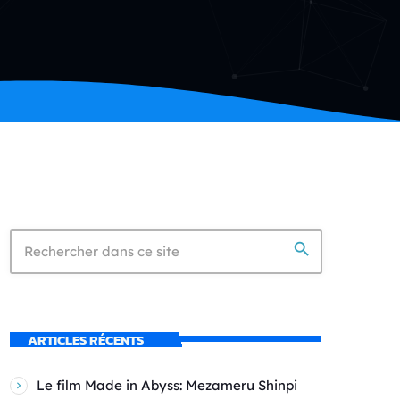
search
ARTICLES RÉCENTS
Le film Made in Abyss: Mezameru Shinpi