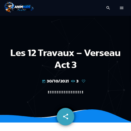
search
menu
Les 12 Travaux – Verseau
Act 3
30/10/2021
3
today
share
email