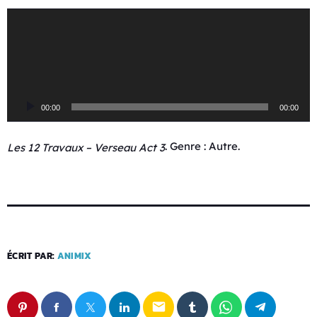
L
e
c
t
e
u
00:00
00:00
r
a
u
. Genre : Autre.
Les 12 Travaux – Verseau Act 3
d
i
o
ÉCRIT PAR:
ANIMIX
email