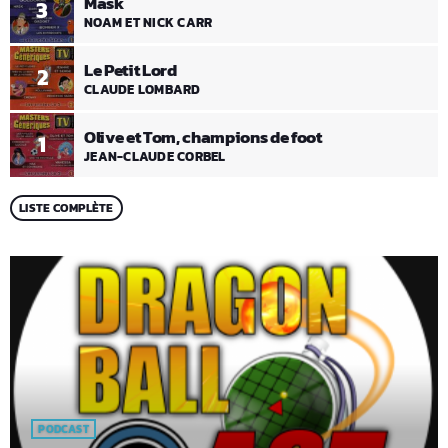
Mask
3
NOAM ET NICK CARR
Le Petit Lord
2
CLAUDE LOMBARD
Olive et Tom, champions de foot
1
JEAN-CLAUDE CORBEL
LISTE COMPLÈTE
PODCAST