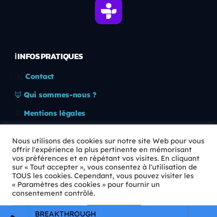
ℹ️ INFOS PRATIQUES
✉️
Contact
🦊
Qui sommes-nous ?
📄
Mentions légales
🔒
Confidentialité
Nous utilisons des cookies sur notre site Web pour vous
offrir l'expérience la plus pertinente en mémorisant
🛡️
RGPD
vos préférences et en répétant vos visites. En cliquant
sur « Tout accepter », vous consentez à l'utilisation de
Copyright © 2026 Animkids. Tous droits réservés.
TOUS les cookies. Cependant, vous pouvez visiter les
« Paramètres des cookies » pour fournir un
consentement contrôlé.
Paramètres Cookie
Tout accepter
BREAKTHROUGH