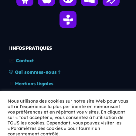
ℹ️ INFOS PRATIQUES
✉️
Contact
🦊
Qui sommes-nous ?
📄
Mentions légales
🔒
Confidentialité
Nous utilisons des cookies sur notre site Web pour vous
offrir l'expérience la plus pertinente en mémorisant
🛡️
RGPD
vos préférences et en répétant vos visites. En cliquant
sur « Tout accepter », vous consentez à l'utilisation de
Copyright © 2026 Animkids. Tous droits réservés.
TOUS les cookies. Cependant, vous pouvez visiter les
« Paramètres des cookies » pour fournir un
consentement contrôlé.