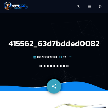
play_arrow
search
menu
415562_63d7bdded0082
08/08/2023
12
today
share
email