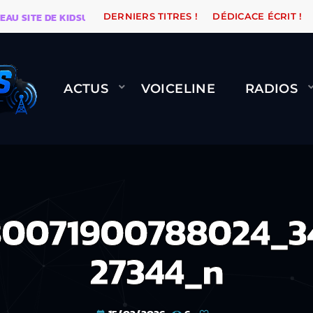
ITE DE KIDSUNE
WARÉTRO
ORANGE ROAD QUI PASS
DERNIERS TITRES !
DÉDICACE ÉCRIT !
ACTUS
VOICELINE
RADIOS
80071900788024_3
27344_n