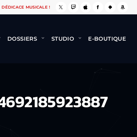
E, ÇA LE FAIT !
NAMI
BERNARD MINET - FLY
DÉDICACE MUSICALE !
DOSSIERS
STUDIO
E-BOUTIQUE
4692185923887