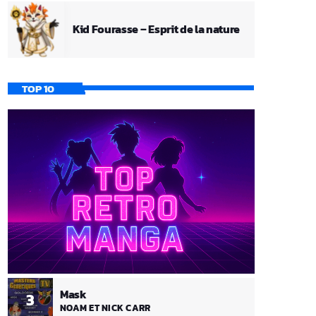
Kid Fourasse – Esprit de la nature
TOP 10
Mask
3
NOAM ET NICK CARR