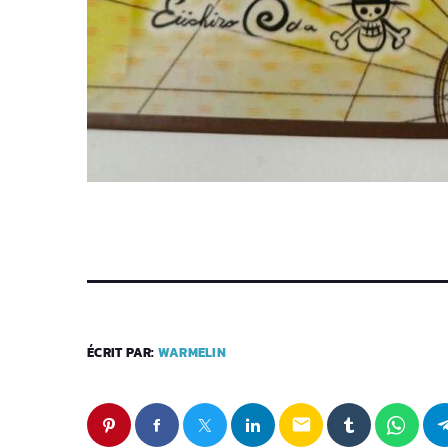
ÉCRIT PAR:
WARMELIN
email