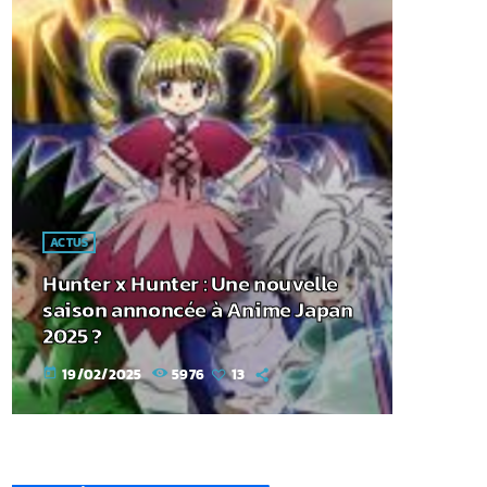
ACTUS
Hunter x Hunter : Une nouvelle
saison annoncée à Anime Japan
2025 ?
19/02/2025
5976
13
today