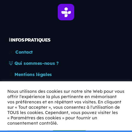
ℹ️ INFOS PRATIQUES
✉️
Contact
🦊
Qui sommes-nous ?
📄
Mentions légales
🔒
Confidentialité
Nous utilisons des cookies sur notre site Web pour vous
offrir l'expérience la plus pertinente en mémorisant
🛡️
RGPD
vos préférences et en répétant vos visites. En cliquant
sur « Tout accepter », vous consentez à l'utilisation de
Copyright © 2026 Animkids. Tous droits réservés.
TOUS les cookies. Cependant, vous pouvez visiter les
« Paramètres des cookies » pour fournir un
consentement contrôlé.