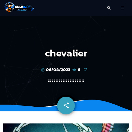
search
menu
chevalier
06/08/2023
6
today
share
email