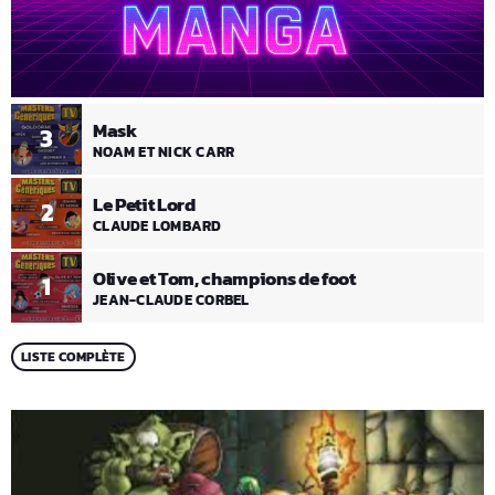
Mask
3
NOAM ET NICK CARR
Le Petit Lord
2
CLAUDE LOMBARD
Olive et Tom, champions de foot
1
JEAN-CLAUDE CORBEL
LISTE COMPLÈTE