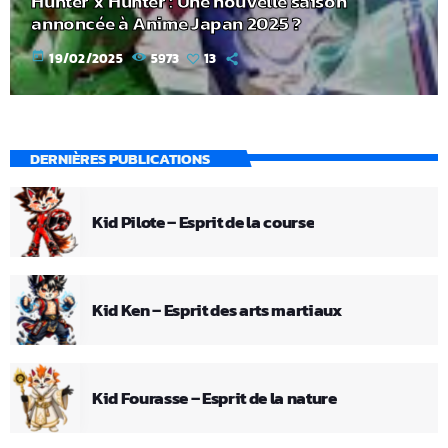
Hunter x Hunter : Une nouvelle saison
annoncée à Anime Japan 2025 ?
today
19/02/2025
5973
13
DERNIÈRES PUBLICATIONS
Kid Pilote – Esprit de la course
Kid Ken – Esprit des arts martiaux
Kid Fourasse – Esprit de la nature