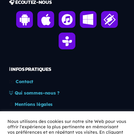
🎧 ÉCOUTEZ-NOUS
ℹ️ INFOS PRATIQUES
✉️
Contact
🦊
Qui sommes-nous ?
📄
Mentions légales
🔒
Confidentialité
Nous utilisons des cookies sur notre site Web pour vous
offrir l'expérience la plus pertinente en mémorisant
🛡️
RGPD
vos préférences et en répétant vos visites. En cliquant