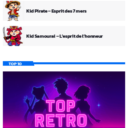
Kid Pirate – Esprit des 7 mers
Kid Samourai – L’esprit de l’honneur
TOP 10