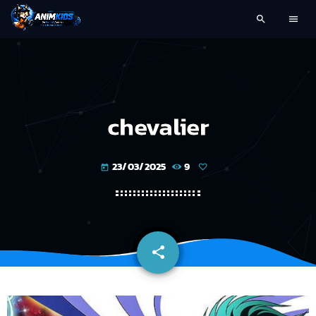
search
menu
chevalier
23/03/2025
9
today
share
email