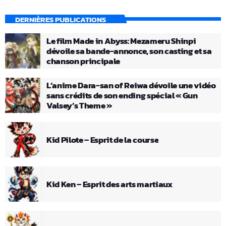
DERNIÈRES PUBLICATIONS
Le film Made in Abyss: Mezameru Shinpi
dévoile sa bande-annonce, son casting et sa
chanson principale
L’anime Dara-san of Reiwa dévoile une vidéo
sans crédits de son ending spécial « Gun
Valsey’s Theme »
Kid Pilote – Esprit de la course
Kid Ken – Esprit des arts martiaux