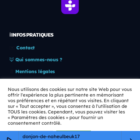
ℹ️ INFOS PRATIQUES
✉️
Contact
🦊
Qui sommes-nous ?
📄
Mentions légales
🔒
Confidentialité
Nous utilisons des cookies sur notre site Web pour vous
offrir l'expérience la plus pertinente en mémorisant
🛡️
RGPD
vos préférences et en répétant vos visites. En cliquant
sur « Tout accepter », vous consentez à l'utilisation de
Copyright © 2026 Animkids. Tous droits réservés.
TOUS les cookies. Cependant, vous pouvez visiter les
« Paramètres des cookies » pour fournir un
consentement contrôlé.
Paramètres Cookie
Tout accepter
donjon-de-naheulbeuk17