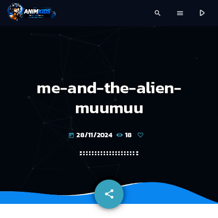
play_arrow
search
menu
me-and-the-alien-
muumuu
28/11/2024
18
today
share
email