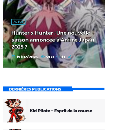
ACTUS
Hunter x Hunter : Une nouvelle
saison annoncée à Anime Japan
2025 ?
19/02/2025
5973
13
today
DERNIÈRES PUBLICATIONS
Kid Pilote – Esprit de la course