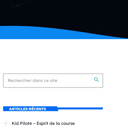
search
ARTICLES RÉCENTS
Kid Pilote – Esprit de la course