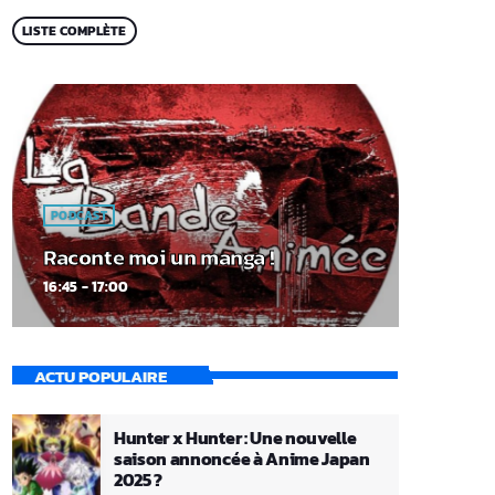
LISTE COMPLÈTE
PODCAST
Raconte moi un manga !
16:45 - 17:00
ACTU POPULAIRE
Hunter x Hunter : Une nouvelle
saison annoncée à Anime Japan
2025 ?