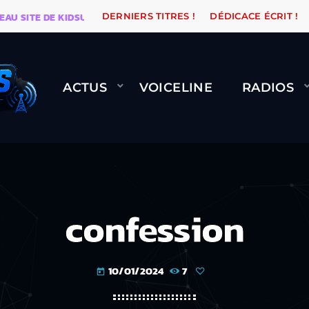
ITE DE KIDSUNE
WARÉTRO
ORANGE ROAD QUI PASS
DERNIERS TITRES !
DÉDICACE ÉCRIT !
ACTUS
VOICELINE
RADIOS
confession
10/01/2024
7
today