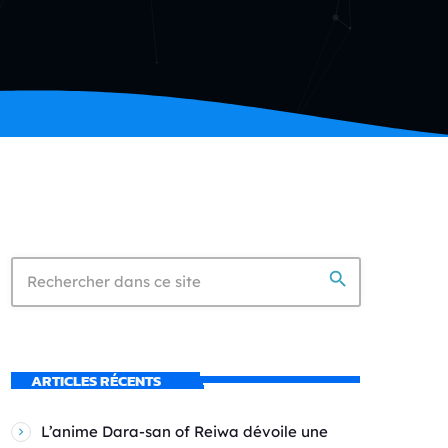
search
ARTICLES RÉCENTS
L’anime Dara-san of Reiwa dévoile une