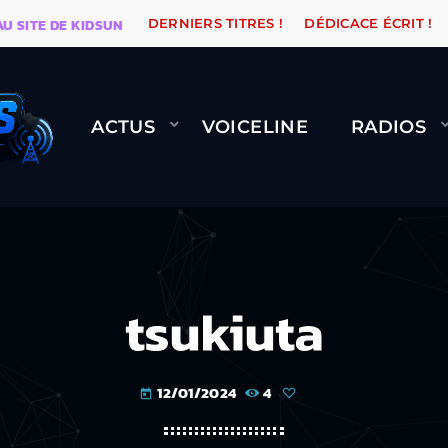
TE DE KIDSUNE
WARÉTRO
ORANGE ROAD QUI PASSE,
DERNIERS TITRES !
DÉDICACE ÉCRIT !
ACTUS
VOICELINE
RADIOS
tsukiuta
12/01/2024
4
today