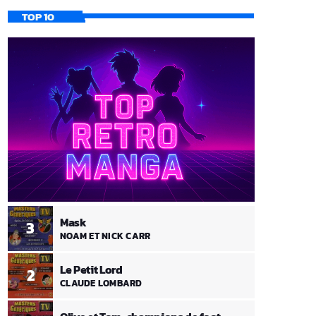
TOP 10
Mask
3
NOAM ET NICK CARR
Le Petit Lord
2
CLAUDE LOMBARD