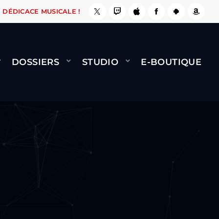
 ÇA LE FAIT !
NAMI
BERNARD MINET - FLY (
DÉDICACE MUSICALE !
DOSSIERS
STUDIO
E-BOUTIQUE