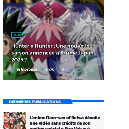
ACTUS
Hunter x Hunter : Une nouvelle
saison annoncée à Anime Japan
2025 ?
19/02/2025
5975
13
today
DERNIÈRES PUBLICATIONS
L’anime Dara-san of Reiwa dévoile
une vidéo sans crédits de son
ending spécial « Gun Valsey’s