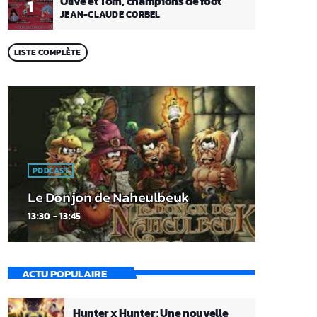
Olive et Tom, champions de foot
1
JEAN-CLAUDE CORBEL
LISTE COMPLÈTE
PODCAST
Le Donjon de Naheulbeuk
13:30 - 13:45
ACTU POPULAIRE
Hunter x Hunter : Une nouvelle