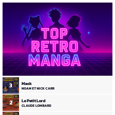
Mask
3
NOAM ET NICK CARR
Le Petit Lord
2
CLAUDE LOMBARD