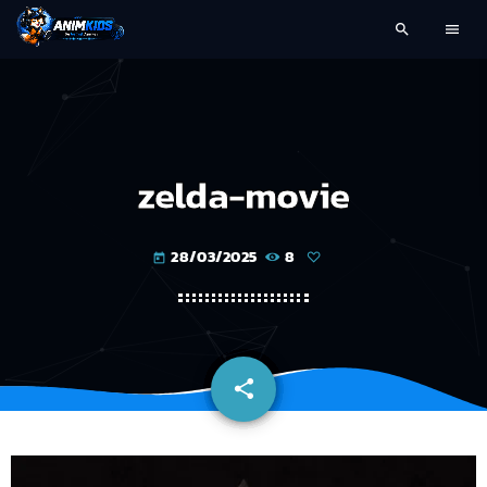
search
menu
zelda-movie
28/03/2025
8
today
share
email