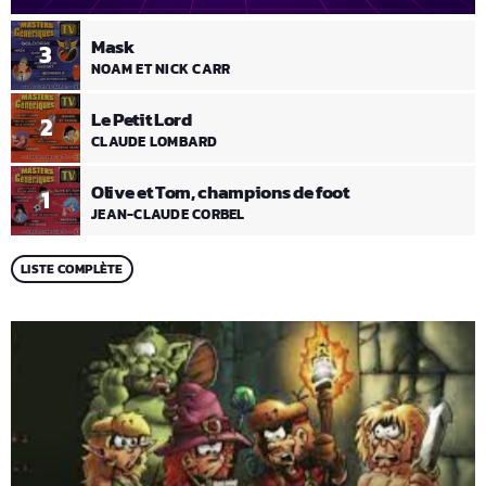
Mask
3
NOAM ET NICK CARR
Le Petit Lord
2
CLAUDE LOMBARD
Olive et Tom, champions de foot
1
JEAN-CLAUDE CORBEL
LISTE COMPLÈTE