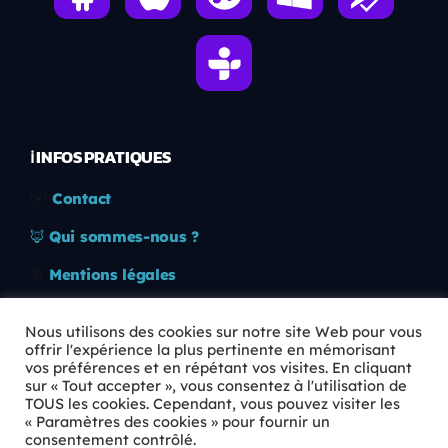
ℹ️ INFOS PRATIQUES
✉️
Contact
🦊
Qui sommes-nous ?
📄
Mentions légales
🔒
Confidentialité
Nous utilisons des cookies sur notre site Web pour vous
offrir l'expérience la plus pertinente en mémorisant
🛡️
RGPD
vos préférences et en répétant vos visites. En cliquant
sur « Tout accepter », vous consentez à l'utilisation de
Copyright © 2026 Animkids. Tous droits réservés.
TOUS les cookies. Cependant, vous pouvez visiter les
« Paramètres des cookies » pour fournir un
consentement contrôlé.