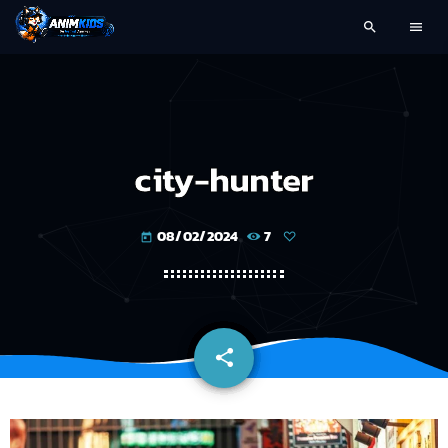
search
menu
city-hunter
08/02/2024
7
today
share
email