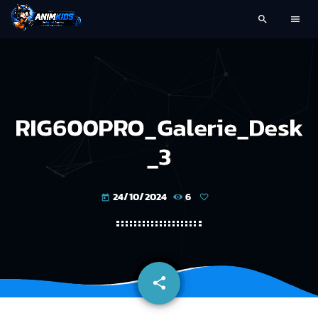
search
menu
RIG600PRO_Galerie_Desk
_3
24/10/2024
6
today
share
email