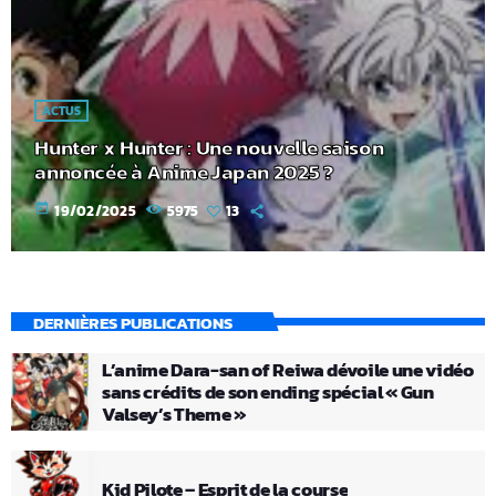
ACTUS
Hunter x Hunter : Une nouvelle saison
annoncée à Anime Japan 2025 ?
today
19/02/2025
5975
13
DERNIÈRES PUBLICATIONS
L’anime Dara-san of Reiwa dévoile une vidéo
sans crédits de son ending spécial « Gun
Valsey’s Theme »
Kid Pilote – Esprit de la course