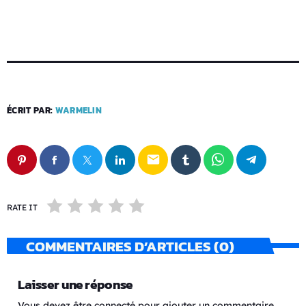
ÉCRIT PAR:
WARMELIN
email
RATE IT
COMMENTAIRES D’ARTICLES (0)
Laisser une réponse
Vous devez être connecté pour ajouter un commentaire.