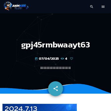
search
menu
gpj45rmbwaayt63
07/04/2025
4
today
share
email