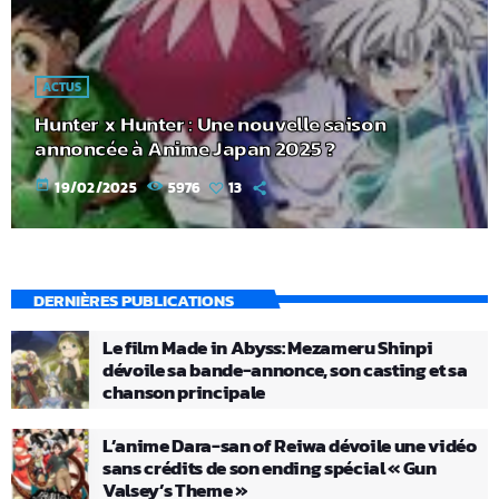
ACTUS
Hunter x Hunter : Une nouvelle saison
annoncée à Anime Japan 2025 ?
today
19/02/2025
5976
13
DERNIÈRES PUBLICATIONS
Le film Made in Abyss: Mezameru Shinpi
dévoile sa bande-annonce, son casting et sa
chanson principale
L’anime Dara-san of Reiwa dévoile une vidéo
sans crédits de son ending spécial « Gun
Valsey’s Theme »