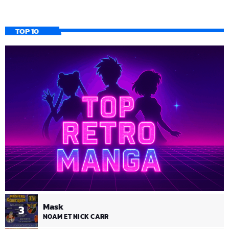
TOP 10
Mask
3
NOAM ET NICK CARR