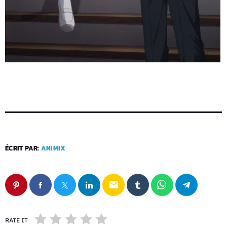
ÉCRIT PAR:
ANIMIX
email
RATE IT