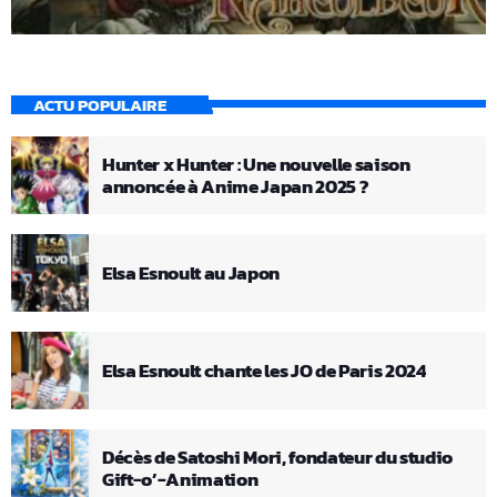
ACTU POPULAIRE
Hunter x Hunter : Une nouvelle saison
annoncée à Anime Japan 2025 ?
Elsa Esnoult au Japon
Elsa Esnoult chante les JO de Paris 2024
Décès de Satoshi Mori, fondateur du studio
Gift-o’-Animation