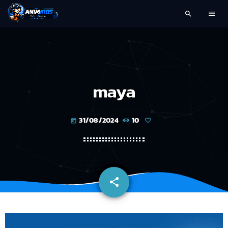
search
menu
maya
31/08/2024
10
today
share
email