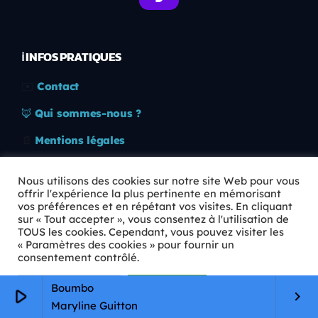
ℹ️ INFOS PRATIQUES
✉️
Contact
🦊
Qui sommes-nous ?
📄
Mentions légales
🔒
Confidentialité
Nous utilisons des cookies sur notre site Web pour vous
offrir l'expérience la plus pertinente en mémorisant
🛡️
RGPD
vos préférences et en répétant vos visites. En cliquant
sur « Tout accepter », vous consentez à l'utilisation de
Copyright © 2026 Animkids. Tous droits réservés.
TOUS les cookies. Cependant, vous pouvez visiter les
« Paramètres des cookies » pour fournir un
consentement contrôlé.
Paramètres Cookie
Tout accepter
Boumbo
play_arrow
keyboard_arrow_right
Maryline Guitton