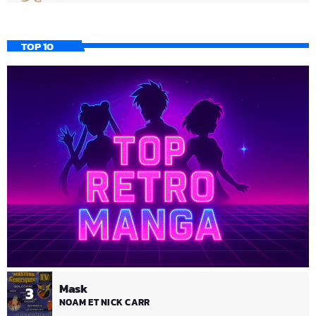
TOP 10
Mask
3
NOAM ET NICK CARR