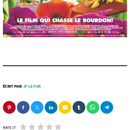
ÉCRIT PAR:
JF LE FUR
email
RATE IT