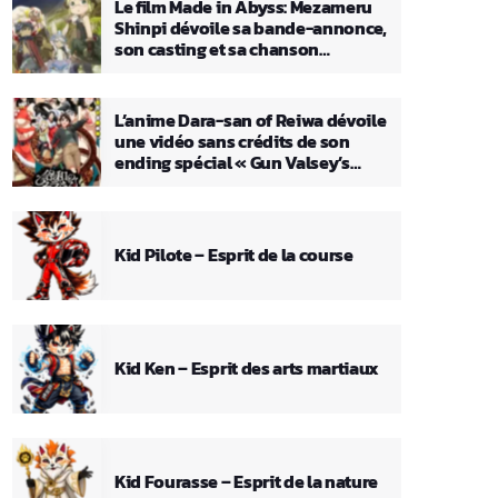
Le film Made in Abyss: Mezameru
Shinpi dévoile sa bande-annonce,
son casting et sa chanson
principale
L’anime Dara-san of Reiwa dévoile
une vidéo sans crédits de son
ending spécial « Gun Valsey’s
Theme »
Kid Pilote – Esprit de la course
Kid Ken – Esprit des arts martiaux
Kid Fourasse – Esprit de la nature