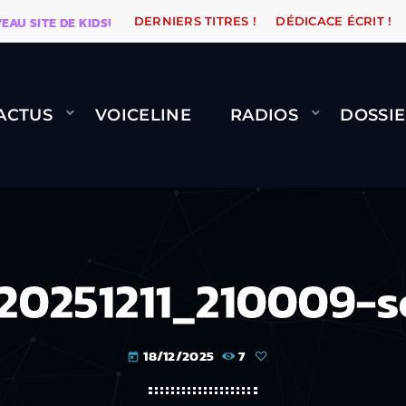
ITE DE KIDSUNE
WARÉTRO
ORANGE ROAD QUI PASSE
DERNIERS TITRES !
DÉDICACE ÉCRIT !
ACTUS
VOICELINE
RADIOS
DOSSIE
20251211_210009-s
18/12/2025
7
today