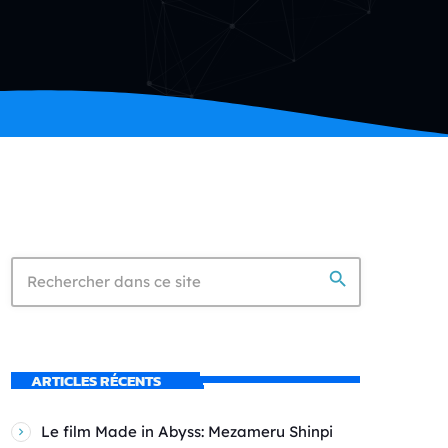
search
ARTICLES RÉCENTS
Le film Made in Abyss: Mezameru Shinpi