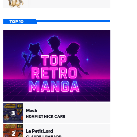
TOP 10
Mask
3
NOAM ET NICK CARR
Le Petit Lord
2
CLAUDE LOMBARD