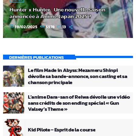
Hunter x Hunter : Une nouvelle saison
annoncée à Anime Japan 2025 ?
today
19/02/2025
5978
13
DERNIÈRES PUBLICATIONS
Le film Made in Abyss: Mezameru Shinpi
dévoile sa bande-annonce, son casting et sa
chanson principale
L’anime Dara-san of Reiwa dévoile une vidéo
sans crédits de son ending spécial « Gun
Valsey’s Theme »
Kid Pilote – Esprit de la course