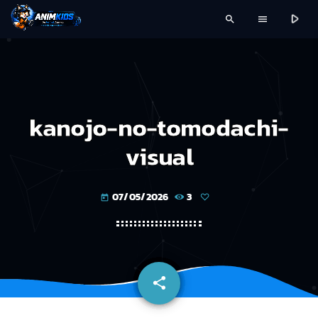
play_arrow
search
menu
kanojo-no-tomodachi-
visual
07/05/2026
3
today
share
email