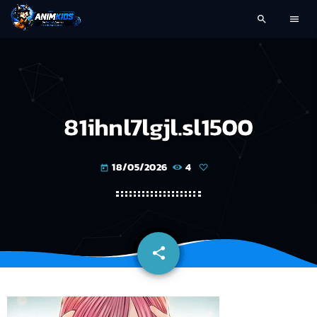
search
menu
81ihnl7lgjl.sl1500
18/05/2026
4
today
share
email