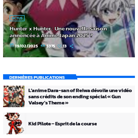
ACTUS
Hunter x Hunter : Une nouvelle saison
annoncée à Anime Japan 2025 ?
today
19/02/2025
5975
13
DERNIÈRES PUBLICATIONS
L’anime Dara-san of Reiwa dévoile une vidéo
sans crédits de son ending spécial « Gun
Valsey’s Theme »
Kid Pilote – Esprit de la course