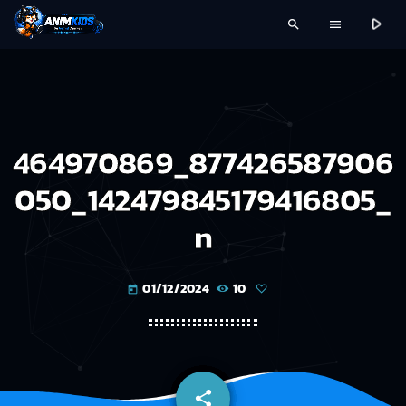
play_arrow
search
menu
464970869_877426587906
050_142479845179416805_
n
01/12/2024
10
today
share
email