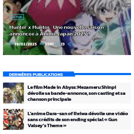
ACTUS
Hunter x Hunter : Une nouvelle saison
annoncée à Anime Japan 2025 ?
today
19/02/2025
5981
13
DERNIÈRES PUBLICATIONS
Le film Made in Abyss: Mezameru Shinpi
dévoile sa bande-annonce, son casting et sa
chanson principale
L’anime Dara-san of Reiwa dévoile une vidéo
sans crédits de son ending spécial « Gun
Valsey’s Theme »