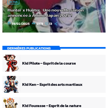
ACTUS
Hunter x Hunter : Une nouvelle saison
annoncée à Anime Japan 2025 ?
today
19/02/2025
5973
13
DERNIÈRES PUBLICATIONS
Kid Pilote – Esprit de la course
Kid Ken – Esprit des arts martiaux
Kid Fourasse – Esprit de la nature