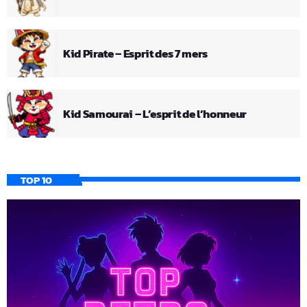
Kid Pirate – Esprit des 7 mers
Kid Samourai – L’esprit de l’honneur
TOP 10